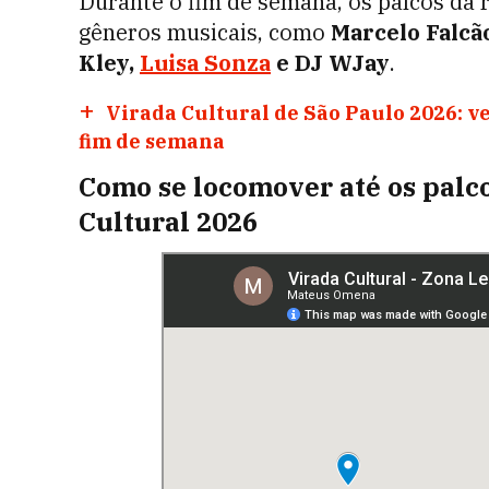
Durante o fim de semana, os palcos da r
gêneros musicais, como
Marcelo Falcã
Kley,
Luisa Sonza
e DJ WJay
.
Virada Cultural de São Paulo 2026: v
fim de semana
Como se locomover até os palco
Cultural 2026