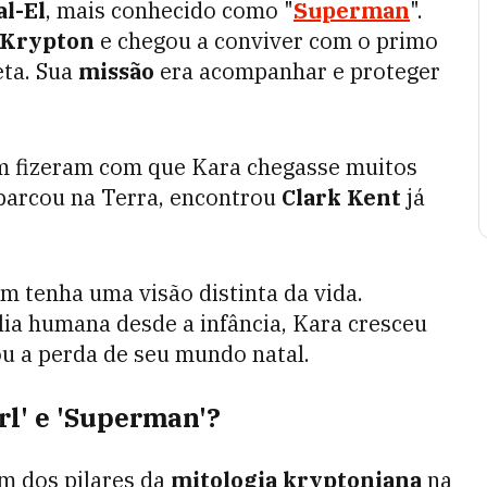
al-El
, mais conhecido como "
Superman
".
 Krypton
e chegou a conviver com o primo
eta. Sua
missão
era acompanhar e proteger
m fizeram com que Kara chegasse muitos
barcou na Terra, encontrou
Clark Kent
já
m tenha uma visão distinta da vida.
lia humana desde a infância, Kara cresceu
u a perda de seu mundo natal.
rl' e 'Superman'?
um dos pilares da
mitologia kryptoniana
na