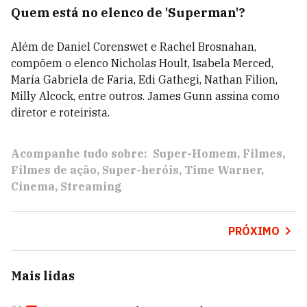
Quem está no elenco de 'Superman'?
Além de Daniel Corenswet e Rachel Brosnahan,
compõem o elenco Nicholas Hoult, Isabela Merced,
María Gabriela de Faria, Edi Gathegi, Nathan Filion,
Milly Alcock, entre outros. James Gunn assina como
diretor e roteirista.
Acompanhe tudo sobre:
Super-Homem
Filmes
Filmes de ação
Super-heróis
Time Warner
Cinema
Streaming
PRÓXIMO
Mais lidas