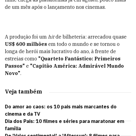
de um mês após o lançamento nos cinemas.
A produção foi um
hit
de bilheteria: arrecadou quase
US$ 600 milhões
em todo o mundo e se tornou o
longa de herói mais lucrativo do ano, à frente de
estreias como
"Quarteto Fantástico: Primeiros
Passos"
e
"Capitão América: Admirável Mundo
Novo"
.
Veja também
Do amor ao caos: os 10 pais mais marcantes do
cinema e da TV
Dia dos Pais: 10 filmes e séries para maratonar em
família
De 'Valor sentimental' a 'Aftersun': 8 filmes para