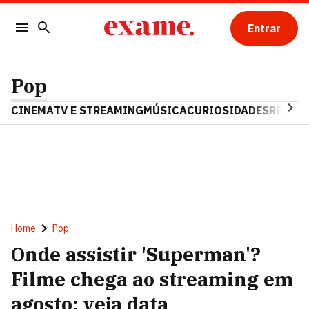
Entrar
Pop
CINEMA
TV E STREAMING
MÚSICA
CURIOSIDADES
REALIT
Home
Pop
Onde assistir 'Superman'?
Filme chega ao streaming em
agosto; veja data