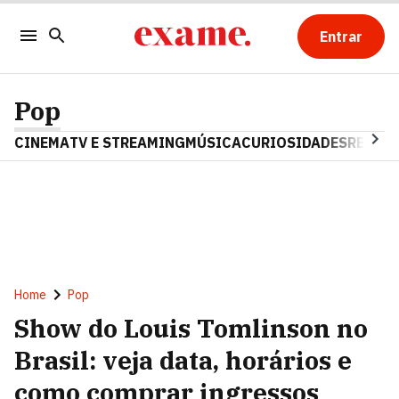
Entrar
Pop
CINEMA
TV E STREAMING
MÚSICA
CURIOSIDADES
REALIT
Home
Pop
Show do Louis Tomlinson no
Brasil: veja data, horários e
como comprar ingressos