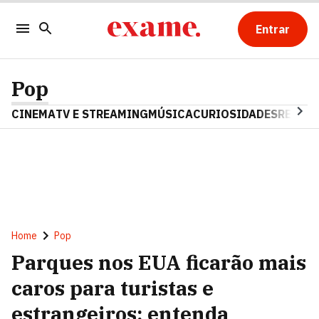
Entrar
Pop
CINEMA
TV E STREAMING
MÚSICA
CURIOSIDADES
REALIT
Home
Pop
Parques nos EUA ficarão mais
caros para turistas e
estrangeiros; entenda