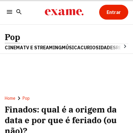
Entrar
Pop
CINEMA
TV E STREAMING
MÚSICA
CURIOSIDADES
REALIT
Home
Pop
Finados: qual é a origem da
data e por que é feriado (ou
não)?