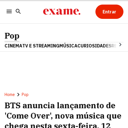
Entrar
Pop
CINEMA
TV E STREAMING
MÚSICA
CURIOSIDADES
REALIT
Home
Pop
BTS anuncia lançamento de
'Come Over', nova música que
chega nesta sexta-feira, 12