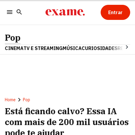
Entrar
Pop
CINEMA
TV E STREAMING
MÚSICA
CURIOSIDADES
REALIT
Home
Pop
Está ficando calvo? Essa IA
com mais de 200 mil usuários
pode te ajudar