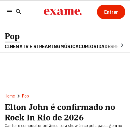
Entrar
Pop
CINEMA
TV E STREAMING
MÚSICA
CURIOSIDADES
REALIT
Home
Pop
Elton John é confirmado no
Rock In Rio de 2026
Cantor e compositor britânico terá show único pela passagem no