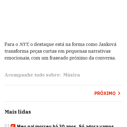
Para o
NYT,
o destaque está na forma como Janková
transforma peças curtas em pequenas narrativas
emocionais, com um fraseado próximo da conversa.
Acompanhe tudo sobre:
Música
PRÓXIMO
Mais lidas
01
Meu pai morreu há 30 anos. Só agora vamos