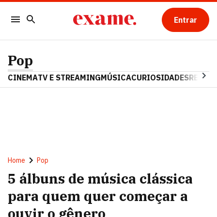
Entrar
Pop
CINEMA
TV E STREAMING
MÚSICA
CURIOSIDADES
REALIT
Home
Pop
5 álbuns de música clássica
para quem quer começar a
ouvir o gênero