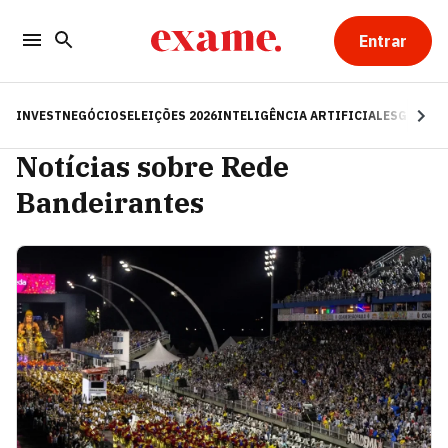
Entrar
INVEST
NEGÓCIOS
ELEIÇÕES 2026
INTELIGÊNCIA ARTIFICIAL
ESG
RE
Notícias sobre Rede
Bandeirantes