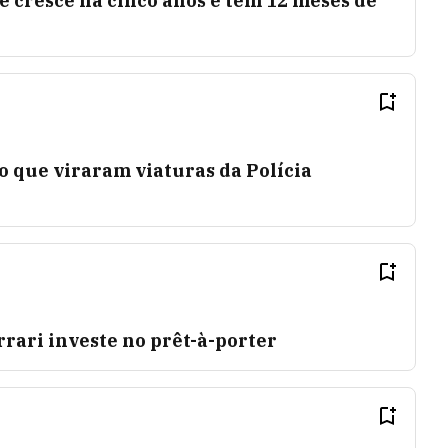
 cresce há cinco anos e tem 12 meses de
xo que viraram viaturas da Polícia
rrari investe no prêt-à-porter