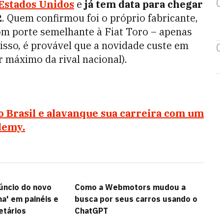
 Estados Unidos
e
já tem data para chegar
2
. Quem confirmou foi o próprio fabricante,
om porte semelhante à Fiat Toro – apenas
 isso, é provável que a novidade custe em
r máximo da rival nacional).
o Brasil e alavanque sua carreira com um
demy.
úncio do novo
Como a Webmotors mudou a
' em painéis e
busca por seus carros usando o
etários
ChatGPT