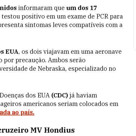
nidos
informaram que
um dos 17
testou positivo em um exame de PCR para
apresenta sintomas leves compatíveis com a
os EUA
, os dois viajavam em uma aeronave
o por precaução. Ambos serão
ersidade de Nebraska, especializado no
e Doenças dos EUA
(CDC)
já haviam
ssageiros americanos seriam colocados em
da ao país.
 cruzeiro MV Hondius