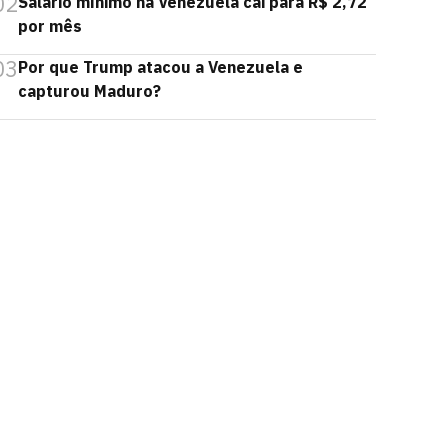
02
Salário mínimo na Venezuela cai para R$ 2,72
por mês
03
Por que Trump atacou a Venezuela e
capturou Maduro?