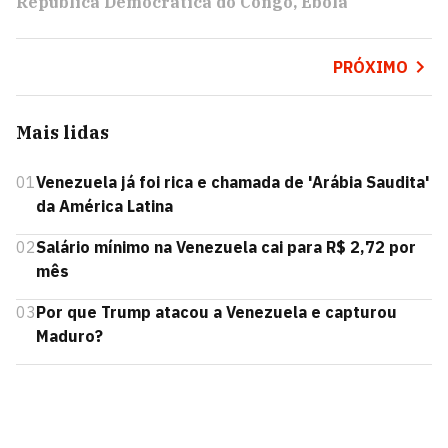
República Democrática do Congo
Ebola
PRÓXIMO
Mais lidas
01
Venezuela já foi rica e chamada de 'Arábia Saudita'
da América Latina
02
Salário mínimo na Venezuela cai para R$ 2,72 por
mês
03
Por que Trump atacou a Venezuela e capturou
Maduro?