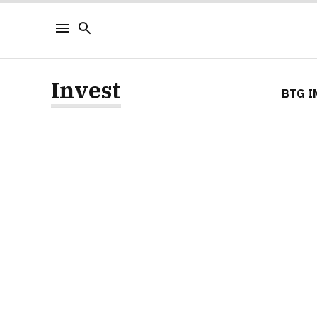
Invest
BTG I