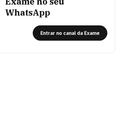
Exame no seu
WhatsApp
Entrar no canal da Exame