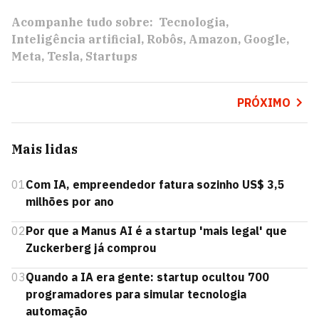
Acompanhe tudo sobre:
Tecnologia
Inteligência artificial
Robôs
Amazon
Google
Meta
Tesla
Startups
PRÓXIMO
Mais lidas
01
Com IA, empreendedor fatura sozinho US$ 3,5
milhões por ano
02
Por que a Manus AI é a startup 'mais legal' que
Zuckerberg já comprou
03
Quando a IA era gente: startup ocultou 700
programadores para simular tecnologia
automação