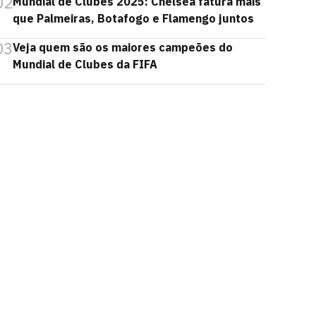
02
Mundial de Clubes 2025: Chelsea fatura mais
que Palmeiras, Botafogo e Flamengo juntos
03
Veja quem são os maiores campeões do
Mundial de Clubes da FIFA