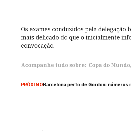
Os exames conduzidos pela delegação b
mais delicado do que o inicialmente in
convocação.
Acompanhe tudo sobre:
Copa do Mundo
PRÓXIMO
Barcelona perto de Gordon: números m
do Barça