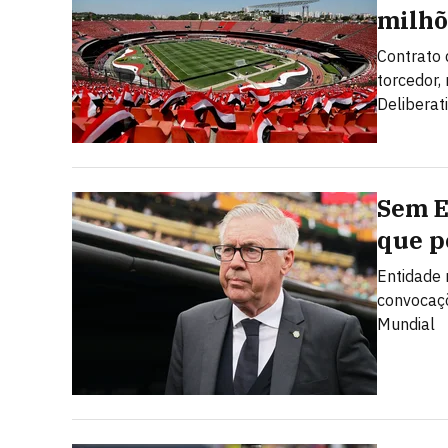
milhõ
Contrato 
torcedor,
Deliberat
Sem E
que p
Entidade 
convocaçõ
Mundial