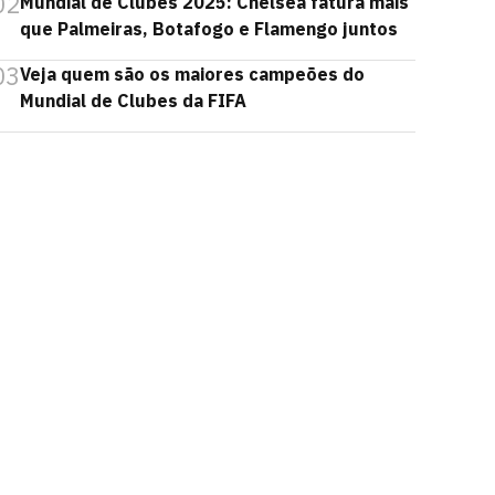
02
Mundial de Clubes 2025: Chelsea fatura mais
que Palmeiras, Botafogo e Flamengo juntos
03
Veja quem são os maiores campeões do
Mundial de Clubes da FIFA