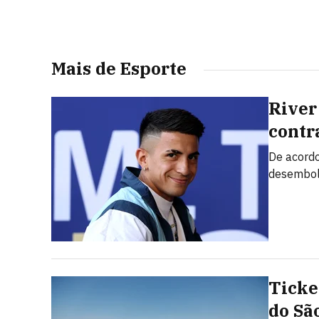
Mais de Esporte
River
contr
De acordo
desembols
Ticke
do Sã