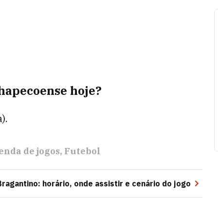
Chapecoense hoje?
).
enda de jogos
Futebol
ragantino: horário, onde assistir e cenário do jogo