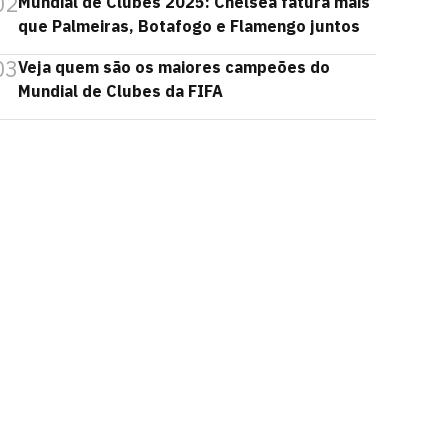
02
Mundial de Clubes 2025: Chelsea fatura mais
que Palmeiras, Botafogo e Flamengo juntos
03
Veja quem são os maiores campeões do
Mundial de Clubes da FIFA