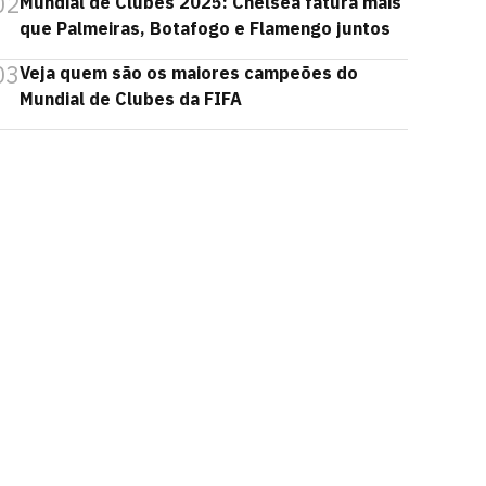
02
Mundial de Clubes 2025: Chelsea fatura mais
que Palmeiras, Botafogo e Flamengo juntos
03
Veja quem são os maiores campeões do
Mundial de Clubes da FIFA