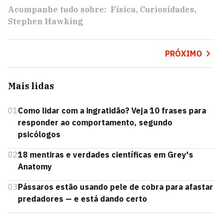
Acompanhe tudo sobre:
Física
Curiosidades
Stephen Hawking
PRÓXIMO
Mais lidas
01
Como lidar com a ingratidão? Veja 10 frases para
responder ao comportamento, segundo
psicólogos
02
18 mentiras e verdades científicas em Grey's
Anatomy
03
Pássaros estão usando pele de cobra para afastar
predadores — e está dando certo