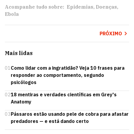
Acompanhe tudo sobre:
Epidemias
Doenças
Ebola
PRÓXIMO
Mais lidas
01
Como lidar com a ingratidão? Veja 10 frases para
responder ao comportamento, segundo
psicólogos
02
18 mentiras e verdades científicas em Grey's
Anatomy
03
Pássaros estão usando pele de cobra para afastar
predadores — e está dando certo