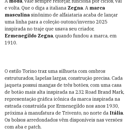
A
moda
, vale sempre reforçar, funciona por ciclos, vai
e volta. Que o diga a italiana
Zegna
. A
marca
masculina
sinônimo de alfaiataria acaba de lançar
uma linha para a coleção outono/inverno 2025
inspirada no traje que usava seu criador,
Ermenegildo Zegna
, quando fundou a marca, em
1910.
O estilo Torino traz uma silhueta com ombros
estruturados, lapelas largas, construção precisa. Cada
jaqueta possui mangas de três botões, com uma casa
de botão mais alta inspirada na 232 Road Brand Mark,
representação gráfica icônica da marca inspirada na
estrada construída por Ermenegildo nos anos 1930,
próxima à manufatura de Trivento, no norte da
Itália
.
Os bolsos arredondados vêm disponíveis nas versões
com aba e patch.