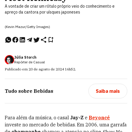
A vontade de criar um rótulo próprio veio do conhecimento e
apreço da cantora por uísques japoneses
(Kevin Mazur/Getty Images)
Júlia Storch
Repórter de Casual
Publicado em
20 de agosto de 2024
16h52
.
Tudo sobre
Bebidas
Saiba mais
Para além da música, o casal
Jay-Z
e
Beyoncé
investe no mercado de bebidas. Em 2006, uma garrafa
de
champanhe
chamou a atenção no clipe
Show Me