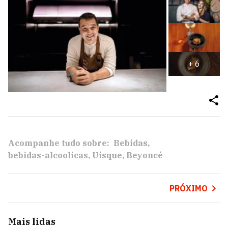
+
6
Acompanhe tudo sobre:
Bebidas
bebidas-alcoolicas
Uísque
Beyoncé
PRÓXIMO
Mais lidas