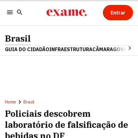
Entrar
Brasil
GUIA DO CIDADÃO
INFRAESTRUTURA
CÂMARA
GOVERNO 
Home
Brasil
Policiais descobrem
laboratório de falsificação de
bebidas no DF