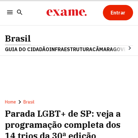
Entrar
Brasil
GUIA DO CIDADÃO
INFRAESTRUTURA
CÂMARA
GOVERNO 
Home
Brasil
Parada LGBT+ de SP: veja a
programação completa dos
14 trios da 30ª edição