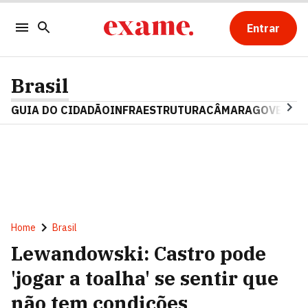
Entrar
Brasil
GUIA DO CIDADÃO
INFRAESTRUTURA
CÂMARA
GOVERNO 
Home
Brasil
Lewandowski: Castro pode
'jogar a toalha' se sentir que
não tem condições