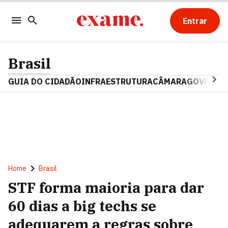
Entrar
Brasil
GUIA DO CIDADÃO
INFRAESTRUTURA
CÂMARA
GOVERNO 
Home
Brasil
STF forma maioria para dar
60 dias a big techs se
adequarem a regras sobre