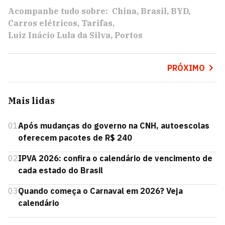
Acompanhe tudo sobre:
China
Brasil
BYD
Carros elétricos
Tarifas
Luiz Inácio Lula da Silva
Portos
PRÓXIMO
Mais lidas
01
Após mudanças do governo na CNH, autoescolas
oferecem pacotes de R$ 240
02
IPVA 2026: confira o calendário de vencimento de
cada estado do Brasil
03
Quando começa o Carnaval em 2026? Veja
calendário