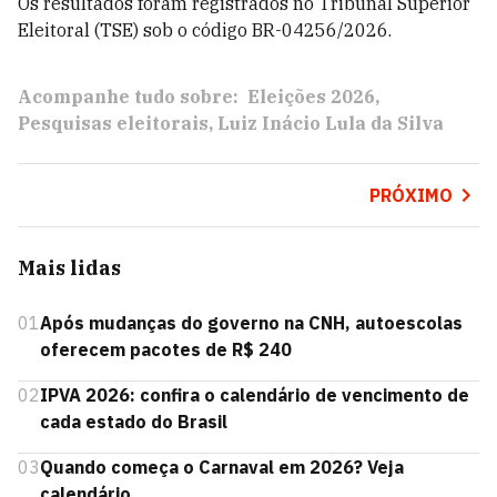
Os resultados foram registrados no Tribunal Superior
Eleitoral (TSE) sob o código BR-04256/2026.
Acompanhe tudo sobre:
Eleições 2026
Pesquisas eleitorais
Luiz Inácio Lula da Silva
PRÓXIMO
Mais lidas
01
Após mudanças do governo na CNH, autoescolas
oferecem pacotes de R$ 240
02
IPVA 2026: confira o calendário de vencimento de
cada estado do Brasil
03
Quando começa o Carnaval em 2026? Veja
calendário