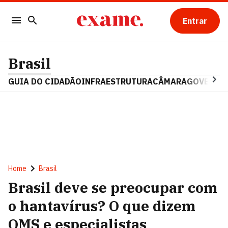
Entrar
Brasil
GUIA DO CIDADÃO
INFRAESTRUTURA
CÂMARA
GOVERNO 
Home
Brasil
Brasil deve se preocupar com
o hantavírus? O que dizem
OMS e especialistas