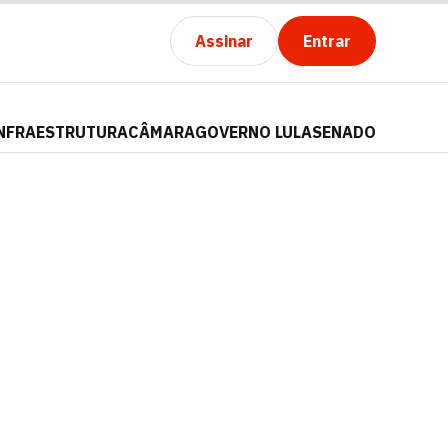
Assinar
Entrar
NFRAESTRUTURA
CÂMARA
GOVERNO LULA
SENADO