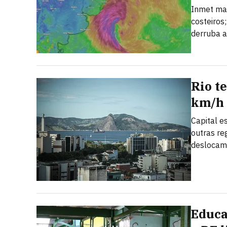
Inmet man
costeiros
derruba a
Rio t
km/h 
Capital e
outras re
deslocam
Educa