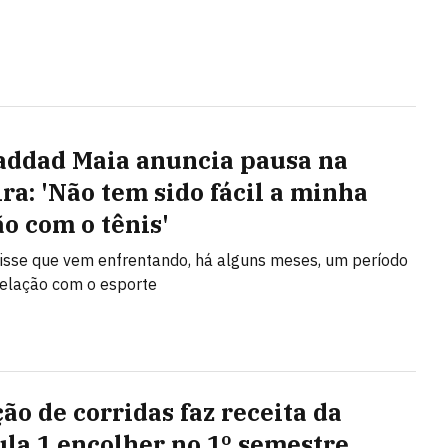
addad Maia anuncia pausa na
ira: 'Não tem sido fácil a minha
ão com o tênis'
disse que vem enfrentando, há alguns meses, um período
a relação com o esporte
ão de corridas faz receita da
la 1 encolher no 1º semestre