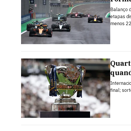
Balanço d
etapas di
menos 22
Quarta
quand
Internaci
final; so