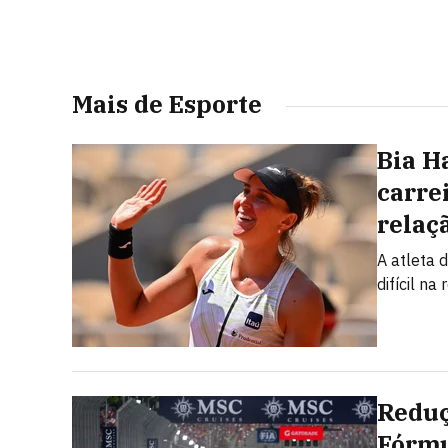
Mais de Esporte
Bia H
carre
relaç
A atleta 
difícil n
Reduç
Fórmu