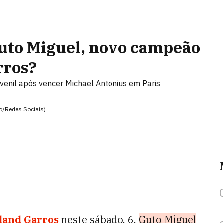
Guto Miguel, novo campeão
rros?
venil após vencer Michael Antonius em Paris
o/Redes Sociais)
oland Garros
neste sábado, 6,
Guto Miguel