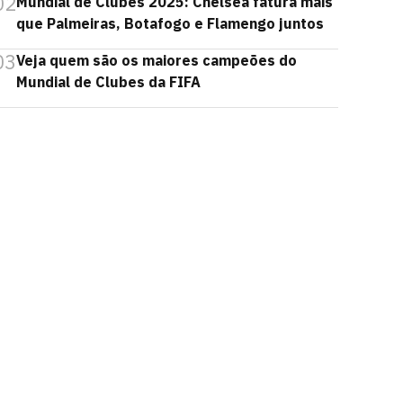
02
Mundial de Clubes 2025: Chelsea fatura mais
que Palmeiras, Botafogo e Flamengo juntos
03
Veja quem são os maiores campeões do
Mundial de Clubes da FIFA