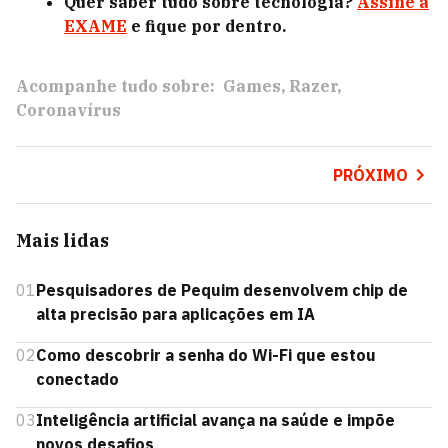
Quer saber tudo sobre tecnologia?
Assine a
EXAME
e fique por dentro.
Acompanhe tudo sobre:
Games
Razer
Coronavírus
PRÓXIMO
Mais lidas
01
Pesquisadores de Pequim desenvolvem chip de
alta precisão para aplicações em IA
02
Como descobrir a senha do Wi-Fi que estou
conectado
03
Inteligência artificial avança na saúde e impõe
novos desafios