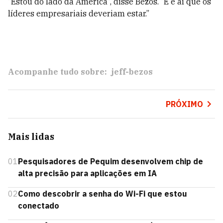
“Estou do lado da América”, disse Bezos. “E é aí que os
líderes empresariais deveriam estar.”
Acompanhe tudo sobre:
jeff-bezos
PRÓXIMO
Mais lidas
01
Pesquisadores de Pequim desenvolvem chip de
alta precisão para aplicações em IA
02
Como descobrir a senha do Wi-Fi que estou
conectado