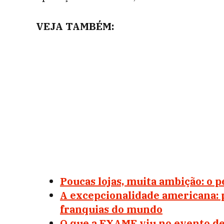
VEJA TAMBÉM:
Poucas lojas, muita ambição: o p
A excepcionalidade americana: 
franquias do mundo
O que a EXAME viu no evento de