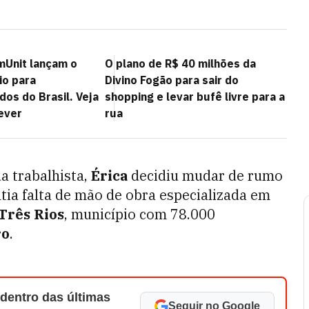
Unit lançam o
O plano de R$ 40 milhões da
io para
Divino Fogão para sair do
os do Brasil. Veja
shopping e levar bufê livre para a
ever
rua
a trabalhista,
Érica
decidiu mudar de rumo
ia falta de mão de obra especializada em
Três Rios
, município com 78.000
ro
.
 dentro das últimas
Seguir no Google