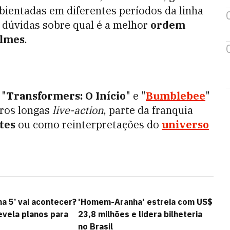
bientadas em diferentes períodos da linha
m dúvidas sobre qual é a melhor
ordem
ilmes
.
 "
Transformers: O Início
" e "
Bumblebee
"
iros longas
live-action
, parte da franquia
tes
ou como reinterpretações do
universo
 5’ vai acontecer?
'Homem-Aranha' estreia com US$
evela planos para
23,8 milhões e lidera bilheteria
no Brasil