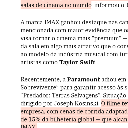
salas de cinema no mundo
, informou o
A marca IMAX ganhou destaque nas cam
mencionada com maior evidência que os 
visa tornar o cinema mais "premium" — 
da sala em algo mais atrativo que o c
ao modelo da indústria musical com tur
artistas como
Taylor Swift
.
Recentemente, a
Paramount
adiou em 
Sobrevivente” para garantir acesso às 
“Predador: Terras Selvagens”. Situaçã
dirigido por Joseph Kosinski.
O filme t
empresa, com cenas de corrida adaptada
de 15% da bilheteria global — que alca
IMAX.