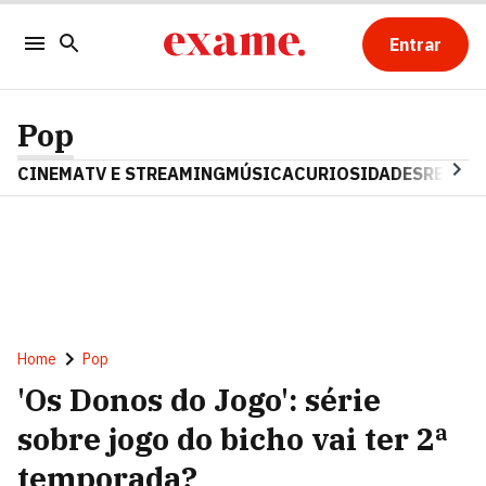
Entrar
Pop
CINEMA
TV E STREAMING
MÚSICA
CURIOSIDADES
REALIT
Home
Pop
'Os Donos do Jogo': série
sobre jogo do bicho vai ter 2ª
temporada?