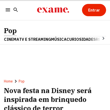
Entrar
Pop
CINEMA
TV E STREAMING
MÚSICA
CURIOSIDADES
REALIT
Home
Pop
Nova festa na Disney será
inspirada em brinquedo
clássico de terror