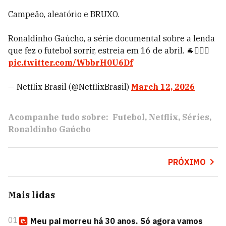
Campeão, aleatório e BRUXO.
Ronaldinho Gaúcho, a série documental sobre a lenda
que fez o futebol sorrir, estreia em 16 de abril. 🐐🧙🏽‍♂️
pic.twitter.com/WbbrH0U6Df
— Netflix Brasil (@NetflixBrasil)
March 12, 2026
Acompanhe tudo sobre:
Futebol
Netflix
Séries
Ronaldinho Gaúcho
PRÓXIMO
Mais lidas
01
Meu pai morreu há 30 anos. Só agora vamos