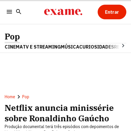
Entrar
Pop
CINEMA
TV E STREAMING
MÚSICA
CURIOSIDADES
REALIT
Home
Pop
Netflix anuncia minissérie
sobre Ronaldinho Gaúcho
Produção documental terá três episódios com depoimentos de