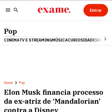
Entrar
Pop
CINEMA
TV E STREAMING
MÚSICA
CURIOSIDADES
REALIT
Home
Pop
Elon Musk financia processo
da ex-atriz de ‘Mandalorian’
contra a Disney