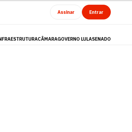
Assinar
Entrar
NFRAESTRUTURA
CÂMARA
GOVERNO LULA
SENADO