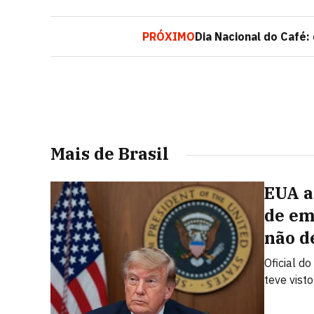
PRÓXIMO
Dia Nacional do Café:
Mais de Brasil
EUA a
de em
não d
Oficial d
teve vist