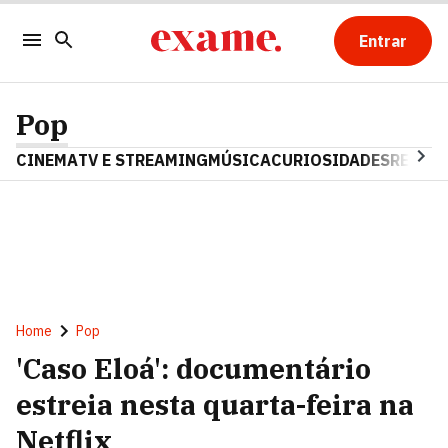
Entrar
Pop
CINEMA
TV E STREAMING
MÚSICA
CURIOSIDADES
REALIT
Home
Pop
'Caso Eloá': documentário
estreia nesta quarta-feira na
Netflix