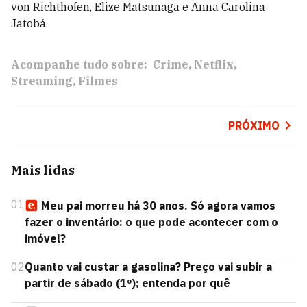
von Richthofen, Elize Matsunaga e Anna Carolina
Jatobá.
Acompanhe tudo sobre:
Crime
Netflix
Streaming
Filmes
PRÓXIMO
Mais lidas
01
Meu pai morreu há 30 anos. Só agora vamos
fazer o inventário: o que pode acontecer com o
imóvel?
02
Quanto vai custar a gasolina? Preço vai subir a
partir de sábado (1º); entenda por quê