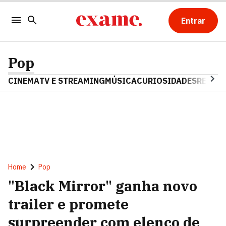
Entrar
Pop
CINEMA
TV E STREAMING
MÚSICA
CURIOSIDADES
REALIT
Home
Pop
"Black Mirror" ganha novo
trailer e promete
surpreender com elenco de