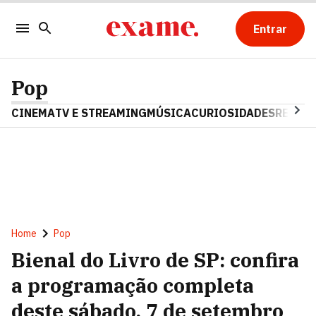
Entrar
Pop
CINEMA
TV E STREAMING
MÚSICA
CURIOSIDADES
REALIT
Home
Pop
Bienal do Livro de SP: confira
a programação completa
deste sábado, 7 de setembro