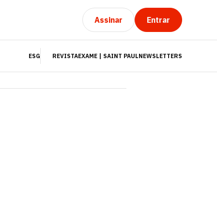
ESG
REVISTA
EXAME | SAINT PAUL
NEWSLETTERS
Assinar
Entrar
ESG
REVISTA
EXAME | SAINT PAUL
NEWSLETTERS