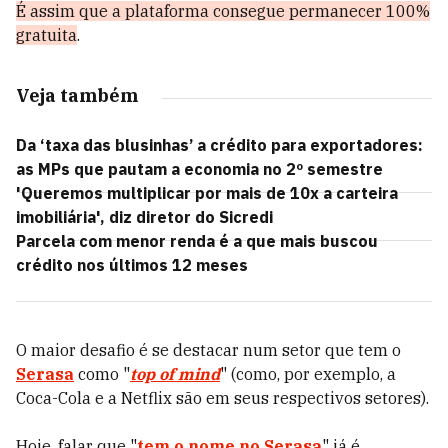
É assim que a plataforma consegue permanecer 100%
gratuita
.
Veja também
Da ‘taxa das blusinhas’ a crédito para exportadores:
as MPs que pautam a economia no 2º semestre
'Queremos multiplicar por mais de 10x a carteira
imobiliária', diz diretor do Sicredi
Parcela com menor renda é a que mais buscou
crédito nos últimos 12 meses
O maior desafio é se destacar num setor que tem o
Serasa
como "
top of mind
" (como, por exemplo, a
Coca-Cola e a Netflix são em seus respectivos setores).
Hoje, falar que "
tem o nome no Serasa
" já é