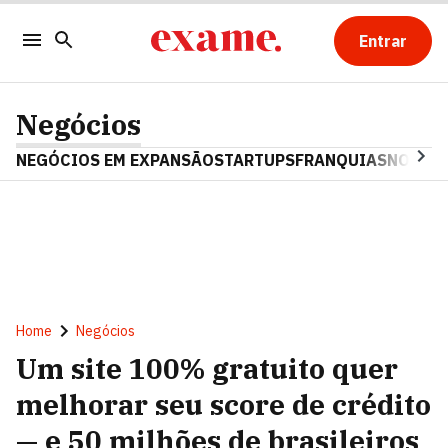
Entrar
Negócios
NEGÓCIOS EM EXPANSÃO
STARTUPS
FRANQUIAS
NOSTAL
Home
Negócios
Um site 100% gratuito quer
melhorar seu score de crédito
— e 50 milhões de brasileiros