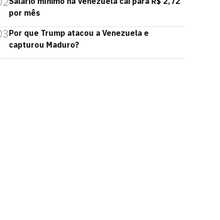
02
Salário mínimo na Venezuela cai para R$ 2,72
por mês
03
Por que Trump atacou a Venezuela e
capturou Maduro?