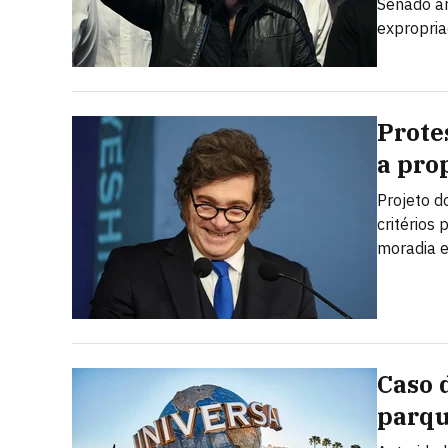
Senado ar
expropria
Prote
a prop
Projeto d
critérios
moradia e
Caso 
parqu