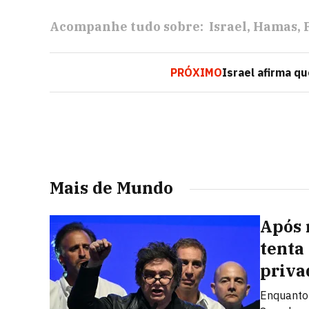
Acompanhe tudo sobre:
Israel
Hamas
PRÓXIMO
Israel afirma q
Mais de Mundo
Após 
tenta
priva
Enquanto 